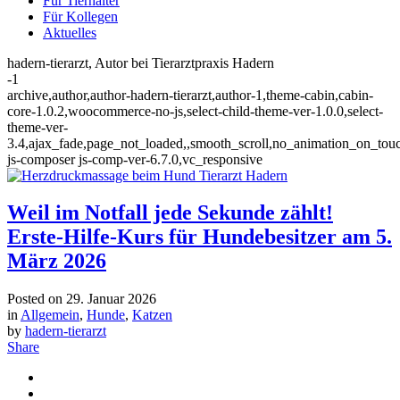
Für Tierhalter
Für Kollegen
Aktuelles
hadern-tierarzt, Autor bei Tierarztpraxis Hadern
-1
archive,author,author-hadern-tierarzt,author-1,theme-cabin,cabin-
core-1.0.2,woocommerce-no-js,select-child-theme-ver-1.0.0,select-
theme-ver-
3.4,ajax_fade,page_not_loaded,,smooth_scroll,no_animation_on_tou
js-composer js-comp-ver-6.7.0,vc_responsive
Weil im Notfall jede Sekunde zählt!
Erste-Hilfe-Kurs für Hundebesitzer am 5.
März 2026
Posted on
29. Januar 2026
in
Allgemein
,
Hunde
,
Katzen
by
hadern-tierarzt
Share