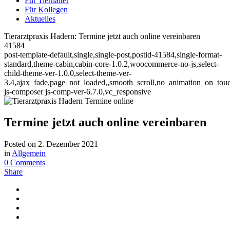
Für Tierhalter
Für Kollegen
Aktuelles
Tierarztpraxis Hadern: Termine jetzt auch online vereinbaren
41584
post-template-default,single,single-post,postid-41584,single-format-
standard,theme-cabin,cabin-core-1.0.2,woocommerce-no-js,select-
child-theme-ver-1.0.0,select-theme-ver-
3.4,ajax_fade,page_not_loaded,,smooth_scroll,no_animation_on_tou
js-composer js-comp-ver-6.7.0,vc_responsive
Termine jetzt auch online vereinbaren
Posted on
2. Dezember 2021
in
Allgemein
0 Comments
Share