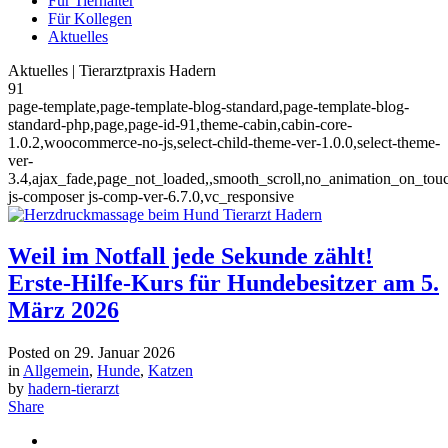
Für Tierhalter
Für Kollegen
Aktuelles
Aktuelles | Tierarztpraxis Hadern
91
page-template,page-template-blog-standard,page-template-blog-
standard-php,page,page-id-91,theme-cabin,cabin-core-
1.0.2,woocommerce-no-js,select-child-theme-ver-1.0.0,select-theme-
ver-
3.4,ajax_fade,page_not_loaded,,smooth_scroll,no_animation_on_tou
js-composer js-comp-ver-6.7.0,vc_responsive
Weil im Notfall jede Sekunde zählt!
Erste-Hilfe-Kurs für Hundebesitzer am 5.
März 2026
Posted on
29. Januar 2026
in
Allgemein
,
Hunde
,
Katzen
by
hadern-tierarzt
Share