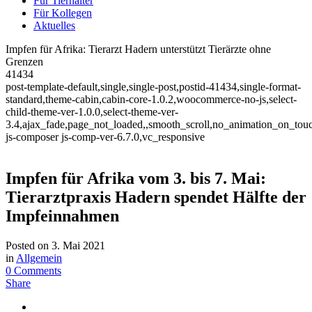
Für Tierhalter
Für Kollegen
Aktuelles
Impfen für Afrika: Tierarzt Hadern unterstützt Tierärzte ohne
Grenzen
41434
post-template-default,single,single-post,postid-41434,single-format-
standard,theme-cabin,cabin-core-1.0.2,woocommerce-no-js,select-
child-theme-ver-1.0.0,select-theme-ver-
3.4,ajax_fade,page_not_loaded,,smooth_scroll,no_animation_on_tou
js-composer js-comp-ver-6.7.0,vc_responsive
Impfen für Afrika vom 3. bis 7. Mai:
Tierarztpraxis Hadern spendet Hälfte der
Impfeinnahmen
Posted on
3. Mai 2021
in
Allgemein
0 Comments
Share