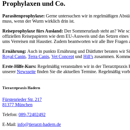
Prophylaxen und Co.
Parasitenprophylaxe:
Gerne untersuchen wir in regelmäßigen Abstä
muss, wenn der Wurm wirklich drin ist.
Reiseprophylaxe fürs Ausland:
Der Sommerurlaub steht an? Wie schö
offiziellen Reisepapieren wie dem EU-Ausweis und das Setzen eines Tr
ums Verreisen mit Haustier. Zudem beantworten wir alle Ihre Fragen a
Ernährung:
Auch in punkto Ernährung und Diätfutter beraten wir Si
Royal Canin
,
Terra Canis
,
Vet Concept
und
Hill’s
zusammen. Kommen S
Erste-Hilfe-Kurs:
Regelmäßig veranstalten wir in der Tierarztpraxi
unserer
Newsseite
finden Sie die aktuellen Termine. Regelmäßig vorb
Tierarztpraxis Hadern
Fürstenrieder Str. 217
81377 München
Telefon:
089-72402492
E-Mail:
info@tierarzt-hadern.de