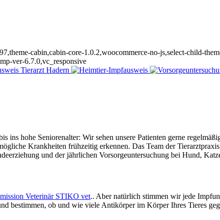
1197,theme-cabin,cabin-core-1.0.2,woocommerce-no-js,select-child-theme
omp-ver-6.7.0,vc_responsive
 ins hohe Seniorenalter: Wir sehen unsere Patienten gerne regelmäßig
ögliche Krankheiten frühzeitig erkennen. Das Team der Tierarztpraxis
undeerziehung und der jährlichen Vorsorgeuntersuchung bei Hund, Katze
mission Veterinär STIKO vet
.. Aber natürlich stimmen wir jede Impfun
 und bestimmen, ob und wie viele Antikörper im Körper Ihres Tieres ge