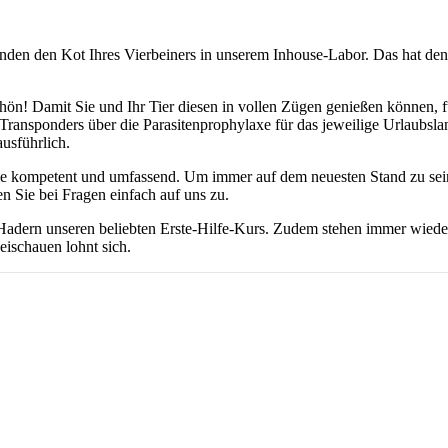
nden den Kot Ihres Vierbeiners in unserem Inhouse-Labor. Das hat de
n! Damit Sie und Ihr Tier diesen in vollen Zügen genießen können, fü
ansponders über die Parasitenprophylaxe für das jeweilige Urlaubsland
usführlich.
e kompetent und umfassend. Um immer auf dem neuesten Stand zu sein, 
ie bei Fragen einfach auf uns zu.
s Hadern unseren beliebten Erste-Hilfe-Kurs. Zudem stehen immer wie
eischauen lohnt sich.