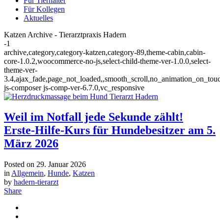
Für Tierhalter
Für Kollegen
Aktuelles
Katzen Archive - Tierarztpraxis Hadern
-1
archive,category,category-katzen,category-89,theme-cabin,cabin-
core-1.0.2,woocommerce-no-js,select-child-theme-ver-1.0.0,select-
theme-ver-
3.4,ajax_fade,page_not_loaded,,smooth_scroll,no_animation_on_tou
js-composer js-comp-ver-6.7.0,vc_responsive
Weil im Notfall jede Sekunde zählt!
Erste-Hilfe-Kurs für Hundebesitzer am 5.
März 2026
Posted on
29. Januar 2026
in
Allgemein
,
Hunde
,
Katzen
by
hadern-tierarzt
Share