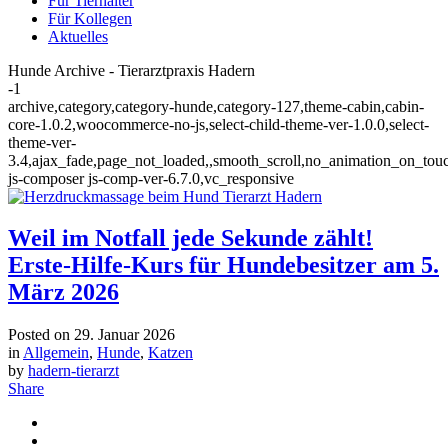
Für Tierhalter
Für Kollegen
Aktuelles
Hunde Archive - Tierarztpraxis Hadern
-1
archive,category,category-hunde,category-127,theme-cabin,cabin-
core-1.0.2,woocommerce-no-js,select-child-theme-ver-1.0.0,select-
theme-ver-
3.4,ajax_fade,page_not_loaded,,smooth_scroll,no_animation_on_tou
js-composer js-comp-ver-6.7.0,vc_responsive
Weil im Notfall jede Sekunde zählt!
Erste-Hilfe-Kurs für Hundebesitzer am 5.
März 2026
Posted on
29. Januar 2026
in
Allgemein
,
Hunde
,
Katzen
by
hadern-tierarzt
Share