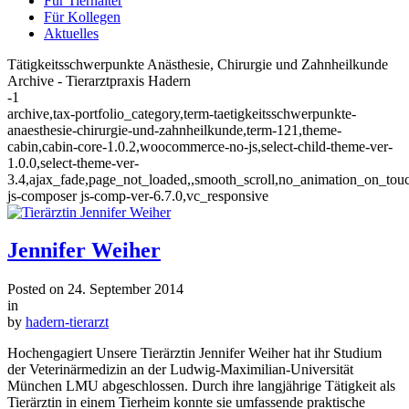
Für Tierhalter
Für Kollegen
Aktuelles
Tätigkeitsschwerpunkte Anästhesie, Chirurgie und Zahnheilkunde
Archive - Tierarztpraxis Hadern
-1
archive,tax-portfolio_category,term-taetigkeitsschwerpunkte-
anaesthesie-chirurgie-und-zahnheilkunde,term-121,theme-
cabin,cabin-core-1.0.2,woocommerce-no-js,select-child-theme-ver-
1.0.0,select-theme-ver-
3.4,ajax_fade,page_not_loaded,,smooth_scroll,no_animation_on_tou
js-composer js-comp-ver-6.7.0,vc_responsive
Jennifer Weiher
Posted on
24. September 2014
in
by
hadern-tierarzt
Hochengagiert Unsere Tierärztin Jennifer Weiher hat ihr Studium
der Veterinärmedizin an der Ludwig-Maximilian-Universität
München LMU abgeschlossen. Durch ihre langjährige Tätigkeit als
Tierärztin in einem Tierheim konnte sie umfassende praktische