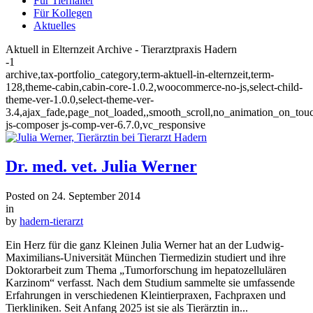
Für Tierhalter
Für Kollegen
Aktuelles
Aktuell in Elternzeit Archive - Tierarztpraxis Hadern
-1
archive,tax-portfolio_category,term-aktuell-in-elternzeit,term-
128,theme-cabin,cabin-core-1.0.2,woocommerce-no-js,select-child-
theme-ver-1.0.0,select-theme-ver-
3.4,ajax_fade,page_not_loaded,,smooth_scroll,no_animation_on_tou
js-composer js-comp-ver-6.7.0,vc_responsive
Dr. med. vet. Julia Werner
Posted on
24. September 2014
in
by
hadern-tierarzt
Ein Herz für die ganz Kleinen Julia Werner hat an der Ludwig-
Maximilians-Universität München Tiermedizin studiert und ihre
Doktorarbeit zum Thema „Tumorforschung im hepatozellulären
Karzinom“ verfasst. Nach dem Studium sammelte sie umfassende
Erfahrungen in verschiedenen Kleintierpraxen, Fachpraxen und
Tierkliniken. Seit Anfang 2025 ist sie als Tierärztin in...