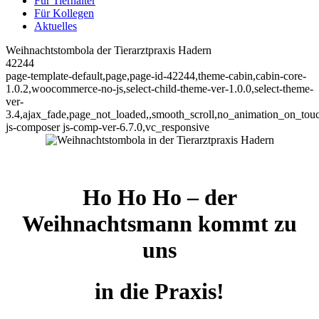
Für Tierhalter
Für Kollegen
Aktuelles
Weihnachtstombola der Tierarztpraxis Hadern
42244
page-template-default,page,page-id-42244,theme-cabin,cabin-core-
1.0.2,woocommerce-no-js,select-child-theme-ver-1.0.0,select-theme-
ver-
3.4,ajax_fade,page_not_loaded,,smooth_scroll,no_animation_on_tou
js-composer js-comp-ver-6.7.0,vc_responsive
Ho Ho Ho – der
Weihnachtsmann kommt zu
uns
in die Praxis!