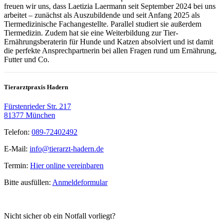
freuen wir uns, dass
Laetizia Laermann s
eit September 2024 bei uns
arbeitet – zunächst als Auszubildende und seit Anfang 2025 als
Tiermedizinische Fachangestellte. Parallel studiert sie außerdem
Tiermedizin. Zudem hat sie eine Weiterbildung zur Tier-
Ernährungsberaterin für Hunde und Katzen absolviert und ist damit
die perfekte Ansprechpartnerin bei allen Fragen rund um Ernährung,
Futter und Co.
Tierarztpraxis Hadern
Fürstenrieder Str. 217
81377 München
Telefon:
089-72402492
E-Mail:
info@tierarzt-hadern.de
Termin:
Hier online vereinbaren
Bitte ausfüllen:
Anmeldeformular
Nicht sicher ob ein Notfall vorliegt?