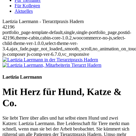
Für Tierhalter
Für Kollegen
Aktuelles
Laetizia Laermann - Tierarztpraxis Hadern
42196
portfolio_page-template-default,single,single-portfolio_page,postid-
42196,theme-cabin,cabin-core-1.0.2,woocommerce-no-js,select-
child-theme-ver-1.0.0,select-theme-ver-
3.4,ajax_fade,page_not_loaded,,smooth_scroll,no_animation_on_tou
js-composer js-comp-ver-6.7.0,vc_responsive
Laetizia Laermann
Mit Herz für Hund, Katze &
Co.
Sie liebt Tiere über alles und hat selbst einen Hund und zwei
Katzen:
Laetizia Laermann. Ihre Leidenschaft für Tiere merkt man
schnell, wenn man sie bei der Arbeit beobachtet. Sie kümmert sich
rührend um alle Patienten der Tierarztpraxis Hadern. Umso mehr