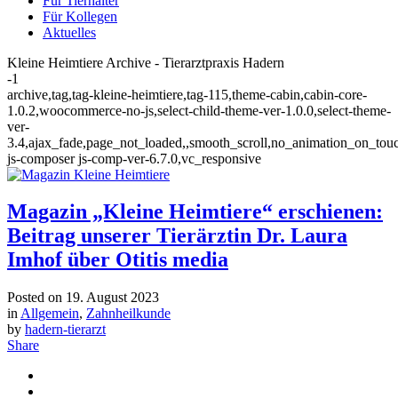
Für Tierhalter
Für Kollegen
Aktuelles
Kleine Heimtiere Archive - Tierarztpraxis Hadern
-1
archive,tag,tag-kleine-heimtiere,tag-115,theme-cabin,cabin-core-
1.0.2,woocommerce-no-js,select-child-theme-ver-1.0.0,select-theme-
ver-
3.4,ajax_fade,page_not_loaded,,smooth_scroll,no_animation_on_tou
js-composer js-comp-ver-6.7.0,vc_responsive
Magazin „Kleine Heimtiere“ erschienen:
Beitrag unserer Tierärztin Dr. Laura
Imhof über Otitis media
Posted on
19. August 2023
in
Allgemein
,
Zahnheilkunde
by
hadern-tierarzt
Share